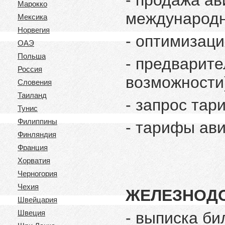
-
продажа ав
Марокко
международ
Мексика
Норвегия
- оптимизац
ОАЭ
Польша
- предварит
Россия
возможности
Словения
Таиланд
- запрос тар
Тунис
Филиппины
- тарифы ави
Финляндия
Франция
Хорватия
Черногория
Чехия
ЖЕЛЕЗНОД
Швейцария
Швеция
- выписка б