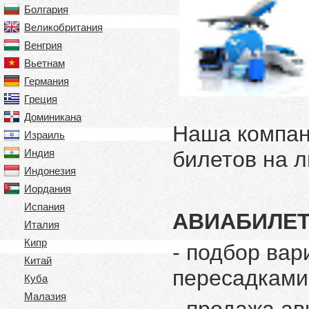
Болгария
Великобритания
Венгрия
Вьетнам
Германия
Греция
Доминикана
Наша компан
Израиль
Индия
билетов на 
Индонезия
Иордания
Испания
АВИАБИЛЕ
Италия
Кипр
- подбор ва
Китай
пересадками
Куба
Малазия