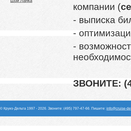
Шри Ланка
компании (
с
- выписка б
- оптимизаци
- возможност
необходимос
ЗВОНИТЕ: (4
© Круиз-Дельта 1997 - 2026. Звоните: (495) 797-47-66. Пишите:
info@cruise-del